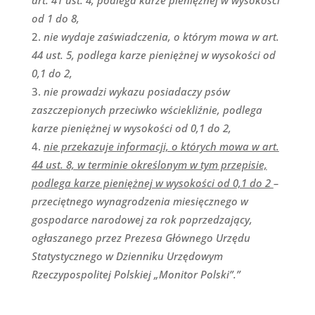
art. 41 ust. 4, podlega karze pieniężnej w wysokości
od 1 do 8,
nie wydaje zaświadczenia, o którym mowa w art.
44 ust. 5, podlega karze pieniężnej w wysokości od
0,1 do 2,
nie prowadzi wykazu posiadaczy psów
zaszczepionych przeciwko wściekliźnie, podlega
karze pieniężnej w wysokości od 0,1 do 2,
nie przekazuje informacji, o których mowa w art.
44 ust. 8, w terminie określonym w tym przepisie,
podlega karze pieniężnej w wysokości od 0,1 do 2
–
przeciętnego wynagrodzenia miesięcznego w
gospodarce narodowej za rok poprzedzający,
ogłaszanego przez Prezesa Głównego Urzędu
Statystycznego w Dzienniku Urzędowym
Rzeczypospolitej Polskiej „Monitor Polski”.”