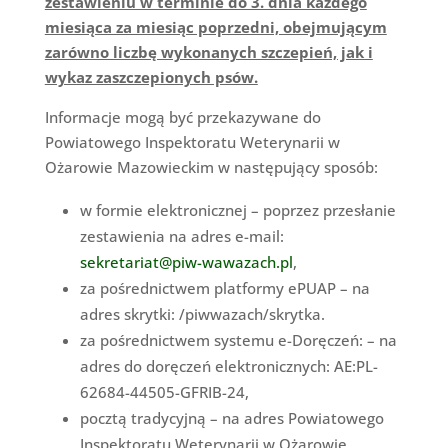
zestawieniu w terminie do 3. dnia każdego
miesiąca za miesiąc poprzedni, obejmującym
zarówno liczbę wykonanych szczepień, jak i
wykaz zaszczepionych psów.
Informacje mogą być przekazywane do
Powiatowego Inspektoratu Weterynarii w
Ożarowie Mazowieckim w następujący sposób:
w formie elektronicznej – poprzez przesłanie
zestawienia na adres e-mail:
sekretariat@piw-wawazach.pl
,
za pośrednictwem platformy ePUAP – na
adres skrytki: /piwwazach/skrytka.
za pośrednictwem systemu e-Doręczeń: – na
adres do doręczeń elektronicznych: AE:PL-
62684-44505-GFRIB-24,
pocztą tradycyjną – na adres Powiatowego
Inspektoratu Weterynarii w Ożarowie