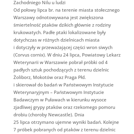
Zachodniego Nilu u ludzi
Od połowy lipca br. na terenie miasta stołecznego
Warszawy odnotowywana jest zwiększona
śmiertelność ptaków dzikich głównie z rodziny
krukowatych. Padłe ptaki lokalizowane były
dotychczas w różnych dzielnicach miasta
i dotyczyły w przeważającej części wron siwych
(Corvus cornix). W dniu 24 lipca, Powiatowy Lekarz
Weterynarii w Warszawie pobrał próbki od 4
padłych sztuk pochodzących z terenu dzielnic
Żoliborz, Mokotów oraz Praga Płd.
i skierował do badań w Państwowym Instytucie
Weterynaryjnym – Państwowym Instytucie
Badawczym w Puławach w kierunku wysoce
zjadliwej grypy ptaków oraz rzekomego pomoru
drobiu (choroby Newcastle). Dnia
25 lipca otrzymano ujemne wyniki badań. Kolejne
7 próbek pobranych od ptaków z terenu dzielnic