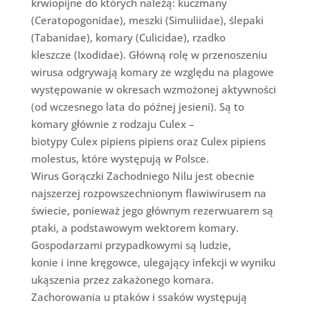
krwiopijne do których należą: kuczmany
(Ceratopogonidae), meszki (Simuliidae), ślepaki
(Tabanidae), komary (Culicidae), rzadko
kleszcze (Ixodidae). Główną rolę w przenoszeniu
wirusa odgrywają komary ze względu na plagowe
występowanie w okresach wzmożonej aktywności
(od wczesnego lata do późnej jesieni). Są to
komary głównie z rodzaju Culex –
biotypy Culex pipiens pipiens oraz Culex pipiens
molestus, które występują w Polsce.
Wirus Gorączki Zachodniego Nilu jest obecnie
najszerzej rozpowszechnionym flawiwirusem na
świecie, ponieważ jego głównym rezerwuarem są
ptaki, a podstawowym wektorem komary.
Gospodarzami przypadkowymi są ludzie,
konie i inne kręgowce, ulegający infekcji w wyniku
ukąszenia przez zakażonego komara.
Zachorowania u ptaków i ssaków występują